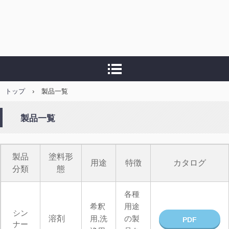
トップ
›
製品一覧
製品一覧
製品
塗料形
用途
特徴
カタログ
分類
態
各種
希釈
用途
シン
溶剤
用,洗
の製
PDF
ナー