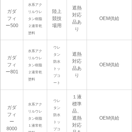
水系アク
遮熱
ガダ
陸上
リルウレ
対応
フィ
競技
OEM供給
タン樹脂
品あ
ー500
場用
２液常乾
り
塗料
ウレ
水系アク
遮熱
タン
ガダ
リルウレ
対応
防水
フィ
OEM供給
タン樹脂
品あ
トッ
ー801
２液常乾
り
プコ
塗料
ート
１液
ウレ
標準
水系アク
ガダ
タン
品、
リルウレ
フィ
防水
遮熱
OEM供給
タン樹脂
ー
トッ
対応
１液常乾
8000
プコ