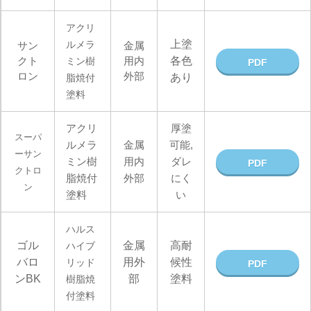
アクリ
上塗
ルメラ
サン
金属
クト
用内
各色
ミン樹
PDF
ロン
外部
あり
脂焼付
塗料
アクリ
厚塗
スーパ
ルメラ
金属
可能,
ーサン
ミン樹
用内
ダレ
PDF
クトロ
脂焼付
外部
にく
ン
塗料
い
ハルス
ゴル
金属
高耐
ハイブ
バロ
用外
候性
リッド
PDF
ンBK
部
塗料
樹脂焼
付塗料