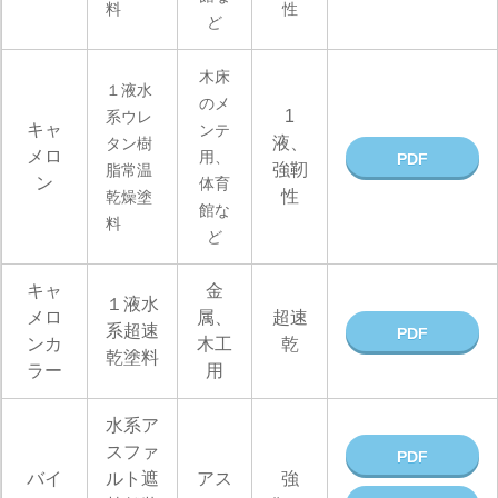
料
性
ど
木床
１液水
のメ
1
系ウレ
キャ
ンテ
液、
タン樹
メロ
用、
PDF
強靭
脂常温
ン
体育
性
乾燥塗
館な
料
ど
キャ
金
１液水
メロ
属、
超速
系超速
PDF
ンカ
木工
乾
乾塗料
ラー
用
水系ア
スファ
PDF
バイ
ルト遮
アス
強