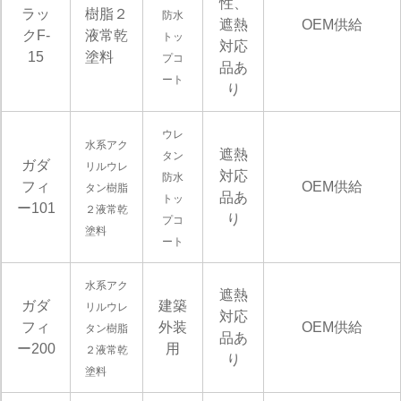
性、
ラッ
樹脂２
防水
遮熱
OEM供給
クF-
液常乾
トッ
対応
15
塗料
プコ
品あ
ート
り
ウレ
水系アク
遮熱
タン
ガダ
リルウレ
対応
防水
フィ
OEM供給
タン樹脂
品あ
トッ
ー101
２液常乾
り
プコ
塗料
ート
水系アク
遮熱
ガダ
建築
リルウレ
対応
フィ
外装
OEM供給
タン樹脂
品あ
ー200
用
２液常乾
り
塗料