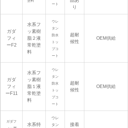
品あ
塗料
ート
り
ウレ
水系フ
タン
ガダ
ッ素樹
超耐
防水
フィ
脂２液
OEM供給
候性
トッ
ーF2
常乾塗
プコ
料
ート
ウレ
水系フ
タン
ガダ
ッ素樹
超耐
防水
フィ
脂１液
OEM供給
候性
トッ
ーF11
常乾塗
プコ
料
ート
ウレ
ガダフ
水系特
接着
タン