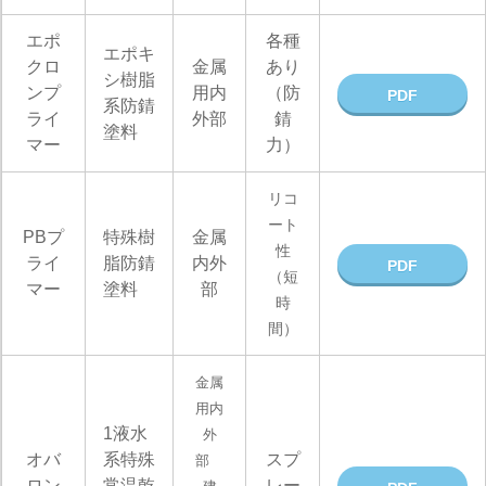
エポ
各種
エポキ
クロ
金属
あり
シ樹脂
ンプ
用内
（防
PDF
系防錆
ライ
外部
錆
塗料
マー
力）
リコ
ート
PBプ
特殊樹
金属
性
ライ
脂防錆
内外
PDF
（短
マー
塗料
部
時
間）
金属
用内
1液水
外
オバ
系特殊
スプ
部
ロン
常温乾
レー