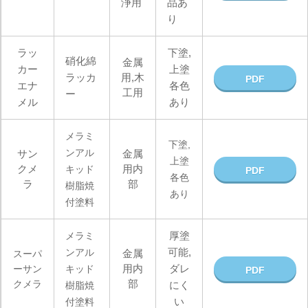
浄用
品あ
り
ラッ
下塗,
硝化綿
金属
カー
上塗
ラッカ
用,木
PDF
エナ
各色
工用
ー
メル
あり
メラミ
下塗,
ンアル
サン
金属
上塗
クメ
用内
キッド
PDF
各色
ラ
部
樹脂焼
あり
付塗料
厚塗
メラミ
可能,
ンアル
金属
スーパ
用内
ダレ
ーサン
キッド
PDF
部
クメラ
にく
樹脂焼
い
付塗料