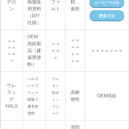
デロ
熱舗装
ファ
靭、
ムービー11分
ン
用塗料
ルト
速乾
（DIY
塗装方法
仕様）
OEM
＝＝
＝＝
供給製
＝＝
＝＝
＝＝
品（建
＝＝
＝＝＝＝＝＝＝
＝＝
＝＝
築用塗
＝
＝
＝＝
料）
ハルス
ウレ
ウレ
ハイブ
タン
ラッ
高耐
リッド
防水
OEM供給
ク
候性
樹脂２
トッ
HALS
液常乾
プコ
塗料
ート
溶剤