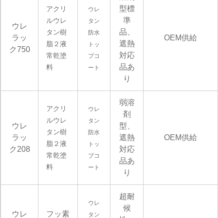
型標
アクリ
ウレ
準
ルウレ
タン
ウレ
品、
タン樹
防水
ラッ
OEM供給
遮熱
脂２液
トッ
ク750
対応
常乾塗
プコ
品あ
料
ート
り
弱溶
アクリ
ウレ
剤
ルウレ
タン
ウレ
型、
タン樹
防水
ラッ
遮熱
OEM供給
脂２液
トッ
ク208
対応
常乾塗
プコ
品あ
料
ート
り
超耐
ウレ
候
ウレ
フッ素
タン