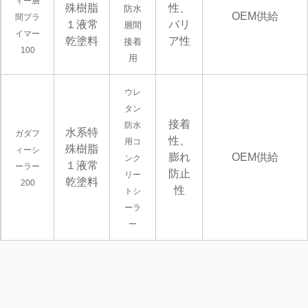
ィー層
殊樹脂
性、
防水
OEM供給
間プラ
１液常
バリ
層間
イマー
乾塗料
ア性
接着
100
用
ウレ
タン
接着
防水
水系特
ガダフ
性、
用コ
殊樹脂
ィーシ
膨れ
OEM供給
ンク
１液常
ーラー
防止
リー
乾塗料
200
性
トシ
ーラ
ー