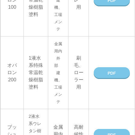
建
PDF
100
燥樹脂
用
機、
塗料
工場
メン
テ
金属
用内
1液水
刷
外
オバ
系特殊
毛、
部
ロン
常温乾
ロー
建
PDF
200
燥樹脂
ラー
機、
塗料
用
工場
メン
テ
2液水
系ウレ
ブッ
金属
高耐
タン樹
シュ
用内
候性