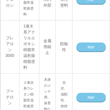
PDF
脂常温
ロン
外部
塗料
乾燥塗
料
1液水
系アク
ブレ
リルエ
金属
アロ
ポキシ
防蝕
用錆
PDF
ン
樹脂常
性
止
3000
温乾燥
樹脂塗
料
木床
２液水
光
のメ
系ウレ
沢、
プー
ンテ
タン樹
強靭
チロ
用、
PDF
脂常温
性、
ン
体育
乾燥塗
肉持
館な