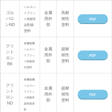
ハルスハ
ゴル
金属
高耐
イブリッ
バロ
用外
候性
ド樹脂常
PDF
ンND
部
塗料
乾燥
温
塗料
有機無機
クリ
金属
超耐
ハルスハ
ント
用外
候性
PDF
イブリッ
ロン
部
塗料
ド樹脂焼
BK
付塗料
有機無機
クリ
ハルスハ
金属
超耐
ント
イブリッ
用外
候性
PDF
ロン
ド樹脂常
部
塗料
ND
温乾燥塗
料